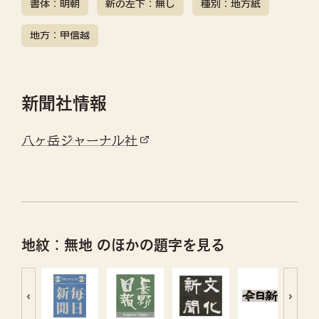
書体：明朝
新の左下：無し
種別：地方紙
地方：甲信越
新聞社情報
八ヶ岳ジャーナル社
地紋：無地 のほかの題字を見る
‹
›