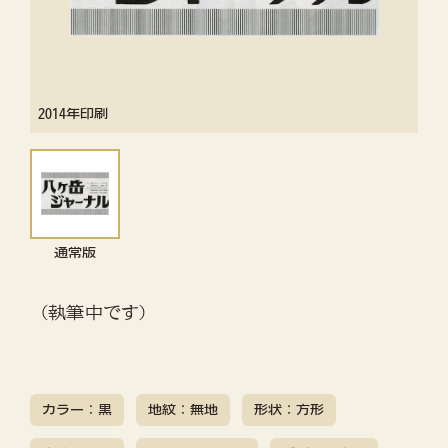
2014年印刷
通常版
（執筆中です）
カラー：黒
地紋：無地
形状：方形