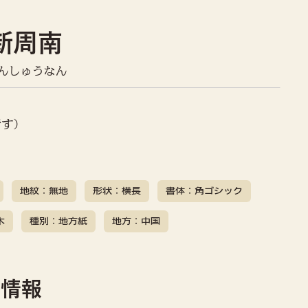
新周南
んしゅうなん
です）
地紋：無地
形状：横長
書体：角ゴシック
木
種別：地方紙
地方：中国
社情報